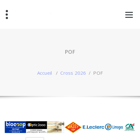
Aller
au
contenu
POF
Accueil
/
Cross 2026
/
POF