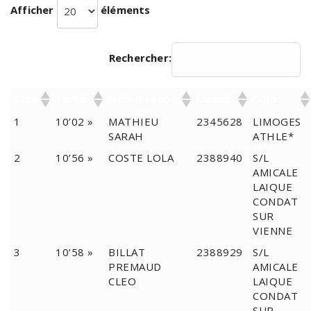
Afficher
éléments
Rechercher:
Clas.
Temps
Nom/Prénom
Licence
Club
1
10’02 »
MATHIEU
2345628
LIMOGES
SARAH
ATHLE*
2
10’56 »
COSTE LOLA
2388940
S/L
AMICALE
LAIQUE
CONDAT
SUR
VIENNE
3
10’58 »
BILLAT
2388929
S/L
PREMAUD
AMICALE
CLEO
LAIQUE
CONDAT
SUR