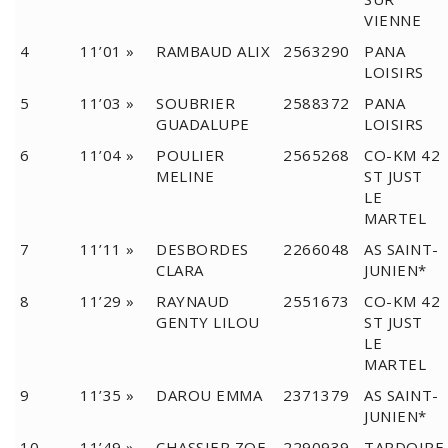
VIENNE
4
11’01 »
RAMBAUD ALIX
2563290
PANA
LOISIRS
5
11’03 »
SOUBRIER
2588372
PANA
GUADALUPE
LOISIRS
6
11’04 »
POULIER
2565268
CO-KM 42
MELINE
ST JUST
LE
MARTEL
7
11’11 »
DESBORDES
2266048
AS SAINT-
CLARA
JUNIEN*
8
11’29 »
RAYNAUD
2551673
CO-KM 42
GENTY LILOU
ST JUST
LE
MARTEL
9
11’35 »
DAROU EMMA
2371379
AS SAINT-
JUNIEN*
10
11’49 »
CHASSIER ZOE
2290939
TARDOIRE