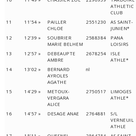
ATHLETIC
CLUB
11
11’54 »
PAILLER
2551230
AS SAINT-
CHLOE
JUNIEN*
12
12’39 »
SOUBRIER
2588384
PANA
MARIE BELHEM
LOISIRS
13
12’57 »
DEBEAUPTE
2678254
ISLE
AMBRE
ATHLE*
14
13’02 »
BERNARD
nl
AYROLES
AGATHE
15
14’29 »
METOUX-
2750517
LIMOGES
VERGARA
ATHLE*
ALICE
16
14’57 »
DESAGE ANAE
2764881
S/L
VERNEUIL
ATHLE
17
15’11 »
QUESNEL
2564754
AS SAINT-